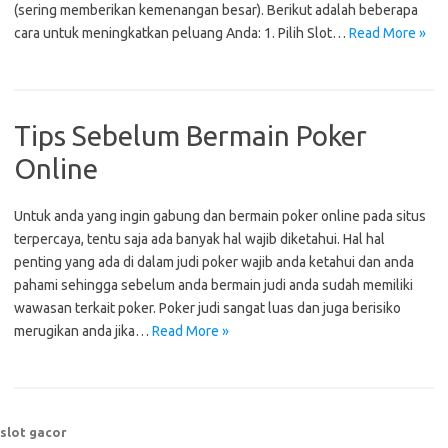
(sering memberikan kemenangan besar). Berikut adalah beberapa
cara untuk meningkatkan peluang Anda: 1. Pilih Slot…
Read More »
Tips Sebelum Bermain Poker
Online
Untuk anda yang ingin gabung dan bermain poker online pada situs
terpercaya, tentu saja ada banyak hal wajib diketahui. Hal hal
penting yang ada di dalam judi poker wajib anda ketahui dan anda
pahami sehingga sebelum anda bermain judi anda sudah memiliki
wawasan terkait poker. Poker judi sangat luas dan juga berisiko
merugikan anda jika…
Read More »
slot gacor