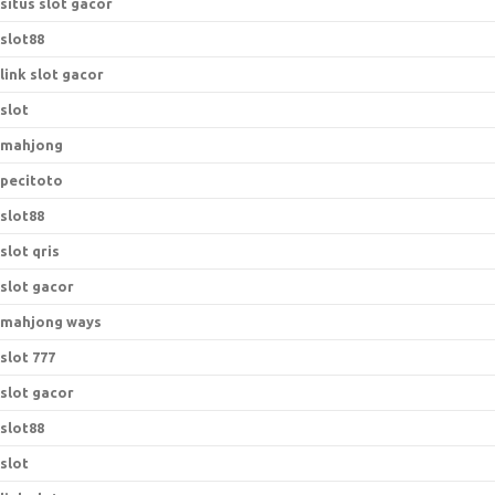
situs slot gacor
slot88
link slot gacor
slot
mahjong
pecitoto
slot88
slot qris
slot gacor
mahjong ways
slot 777
slot gacor
slot88
slot