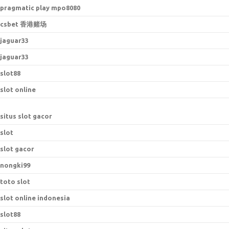
pragmatic play mpo8080
csbet 香港赌场
jaguar33
jaguar33
slot88
slot online
situs slot gacor
slot
slot gacor
nongki99
toto slot
slot online indonesia
slot88