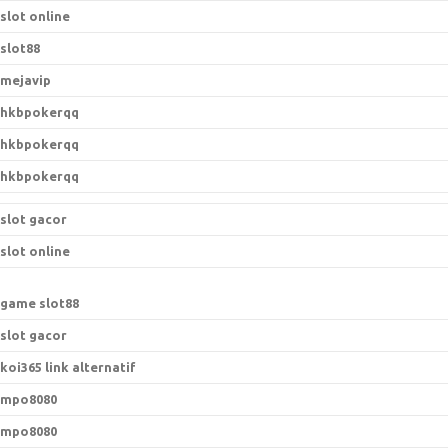
slot online
slot88
mejavip
hkbpokerqq
hkbpokerqq
hkbpokerqq
slot gacor
slot online
game slot88
slot gacor
koi365 link alternatif
mpo8080
mpo8080