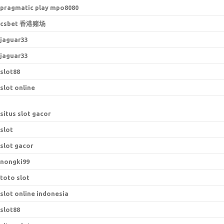
pragmatic play mpo8080
csbet 香港赌场
jaguar33
jaguar33
slot88
slot online
situs slot gacor
slot
slot gacor
nongki99
toto slot
slot online indonesia
slot88