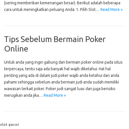
(sering memberikan kemenangan besar). Berikut adalah beberapa
cara untuk meningkatkan peluang Anda: 1. Pilih Slot…
Read More »
Tips Sebelum Bermain Poker
Online
Untuk anda yang ingin gabung dan bermain poker online pada situs
terpercaya, tentu saja ada banyak hal wajib diketahui. Hal hal
penting yang ada di dalam judi poker wajib anda ketahui dan anda
pahami sehingga sebelum anda bermain judi anda sudah memiliki
wawasan terkait poker. Poker judi sangat luas dan juga berisiko
merugikan anda jika…
Read More »
slot gacor