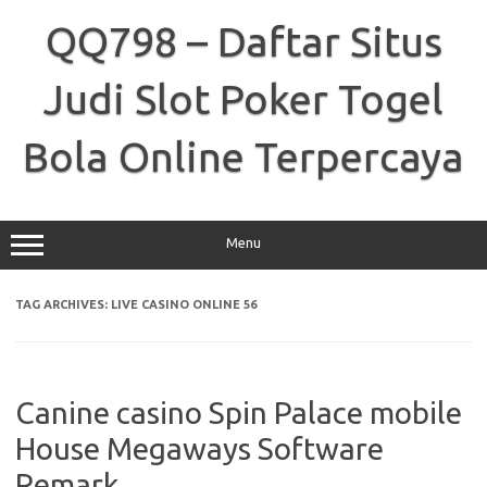
Skip
to
QQ798 – Daftar Situs
content
Judi Slot Poker Togel
Bola Online Terpercaya
Menu
TAG ARCHIVES:
LIVE CASINO ONLINE 56
Canine casino Spin Palace mobile
House Megaways Software
Remark