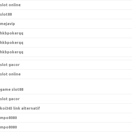
slot online
slot88
mejavip
hkbpokerqq
hkbpokerqq
hkbpokerqq
slot gacor
slot online
game slot88
slot gacor
koi365 link alternatif
mpo8080
mpo8080