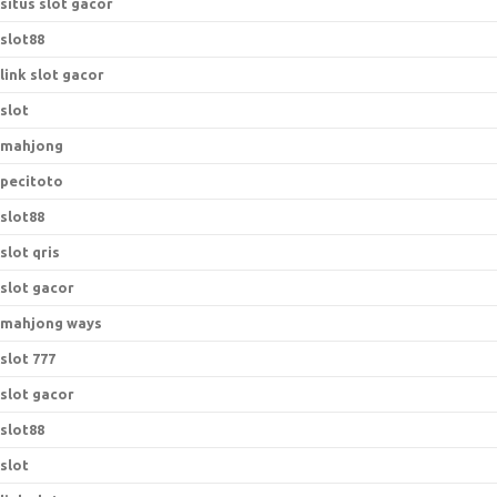
situs slot gacor
slot88
link slot gacor
slot
mahjong
pecitoto
slot88
slot qris
slot gacor
mahjong ways
slot 777
slot gacor
slot88
slot