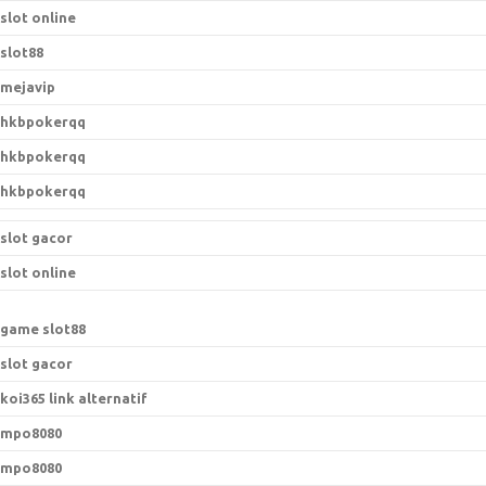
slot online
slot88
mejavip
hkbpokerqq
hkbpokerqq
hkbpokerqq
slot gacor
slot online
game slot88
slot gacor
koi365 link alternatif
mpo8080
mpo8080