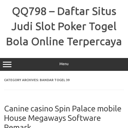
Skip
to
QQ798 – Daftar Situs
content
Judi Slot Poker Togel
Bola Online Terpercaya
Menu
CATEGORY ARCHIVES:
BANDAR TOGEL 39
Canine casino Spin Palace mobile
House Megaways Software
Remark