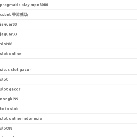
pragmatic play mpo8080
csbet 香港赌场
jaguar33
jaguar33
slot88
slot online
situs slot gacor
slot
slot gacor
nongki99
toto slot
slot online indonesia
slot88