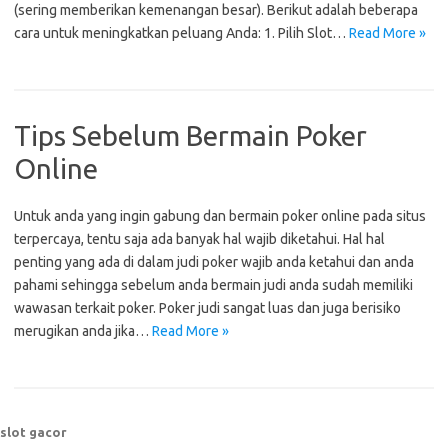
(sering memberikan kemenangan besar). Berikut adalah beberapa
cara untuk meningkatkan peluang Anda: 1. Pilih Slot…
Read More »
Tips Sebelum Bermain Poker
Online
Untuk anda yang ingin gabung dan bermain poker online pada situs
terpercaya, tentu saja ada banyak hal wajib diketahui. Hal hal
penting yang ada di dalam judi poker wajib anda ketahui dan anda
pahami sehingga sebelum anda bermain judi anda sudah memiliki
wawasan terkait poker. Poker judi sangat luas dan juga berisiko
merugikan anda jika…
Read More »
slot gacor