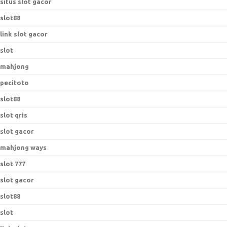
situs slot gacor
slot88
link slot gacor
slot
mahjong
pecitoto
slot88
slot qris
slot gacor
mahjong ways
slot 777
slot gacor
slot88
slot