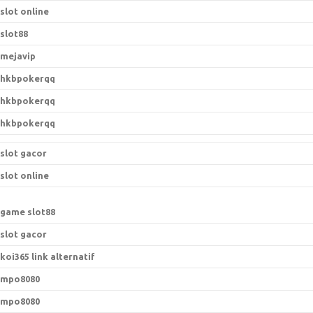
slot online
slot88
mejavip
hkbpokerqq
hkbpokerqq
hkbpokerqq
slot gacor
slot online
game slot88
slot gacor
koi365 link alternatif
mpo8080
mpo8080