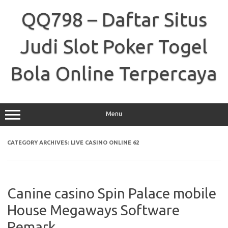
Skip
to
QQ798 – Daftar Situs
content
Judi Slot Poker Togel
Bola Online Terpercaya
Menu
CATEGORY ARCHIVES:
LIVE CASINO ONLINE 62
Canine casino Spin Palace mobile
House Megaways Software
Remark