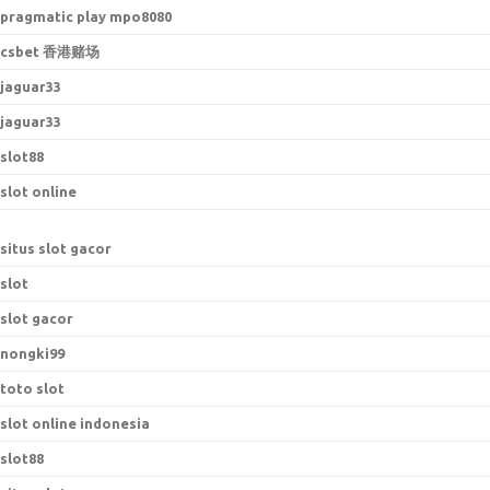
pragmatic play mpo8080
csbet 香港赌场
jaguar33
jaguar33
slot88
slot online
situs slot gacor
slot
slot gacor
nongki99
toto slot
slot online indonesia
slot88