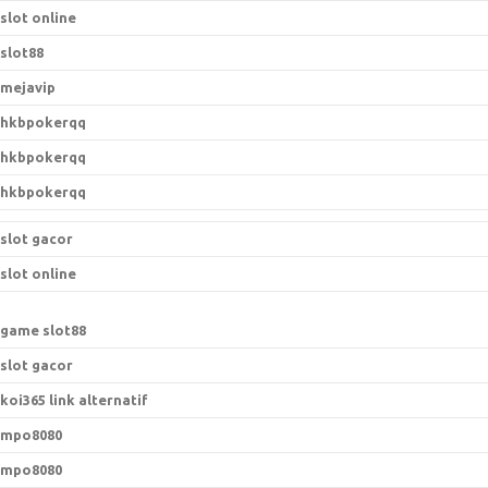
slot online
slot88
mejavip
hkbpokerqq
hkbpokerqq
hkbpokerqq
slot gacor
slot online
game slot88
slot gacor
koi365 link alternatif
mpo8080
mpo8080