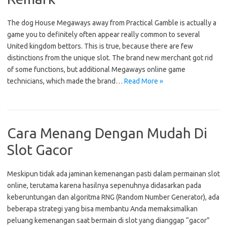
The dog House Megaways away from Practical Gamble is actually a
game you to definitely often appear really common to several
United kingdom bettors. This is true, because there are few
distinctions from the unique slot. The brand new merchant got rid
of some functions, but additional Megaways online game
technicians, which made the brand…
Read More »
Cara Menang Dengan Mudah Di
Slot Gacor
Meskipun tidak ada jaminan kemenangan pasti dalam permainan slot
online, terutama karena hasilnya sepenuhnya didasarkan pada
keberuntungan dan algoritma RNG (Random Number Generator), ada
beberapa strategi yang bisa membantu Anda memaksimalkan
peluang kemenangan saat bermain di slot yang dianggap “gacor”