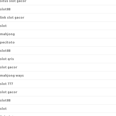
situs slot gacor
slot88
link slot gacor
slot
mahjong
pecitoto
slot88
slot qris
slot gacor
mahjong ways
slot 777
slot gacor
slot88
slot