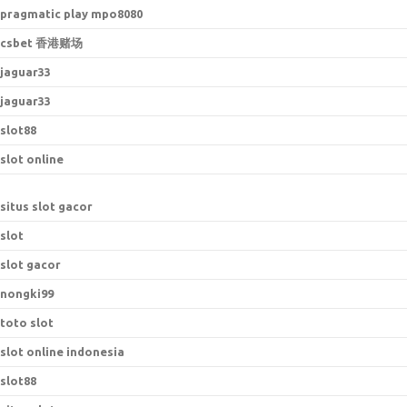
pragmatic play mpo8080
csbet 香港赌场
jaguar33
jaguar33
slot88
slot online
situs slot gacor
slot
slot gacor
nongki99
toto slot
slot online indonesia
slot88