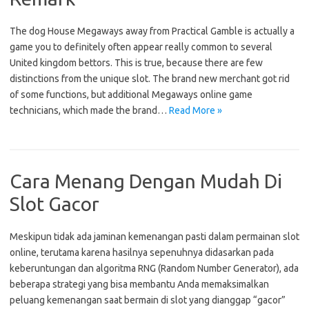
The dog House Megaways away from Practical Gamble is actually a
game you to definitely often appear really common to several
United kingdom bettors. This is true, because there are few
distinctions from the unique slot. The brand new merchant got rid
of some functions, but additional Megaways online game
technicians, which made the brand…
Read More »
Cara Menang Dengan Mudah Di
Slot Gacor
Meskipun tidak ada jaminan kemenangan pasti dalam permainan slot
online, terutama karena hasilnya sepenuhnya didasarkan pada
keberuntungan dan algoritma RNG (Random Number Generator), ada
beberapa strategi yang bisa membantu Anda memaksimalkan
peluang kemenangan saat bermain di slot yang dianggap “gacor”