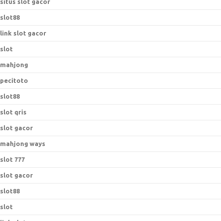
situs slot gacor
slot88
link slot gacor
slot
mahjong
pecitoto
slot88
slot qris
slot gacor
mahjong ways
slot 777
slot gacor
slot88
slot