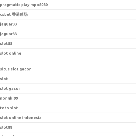
pragmatic play mpo8080
csbet 香港赌场
jaguar33
jaguar33
slot88
slot online
situs slot gacor
slot
slot gacor
nongki99
toto slot
slot online indonesia
slot88