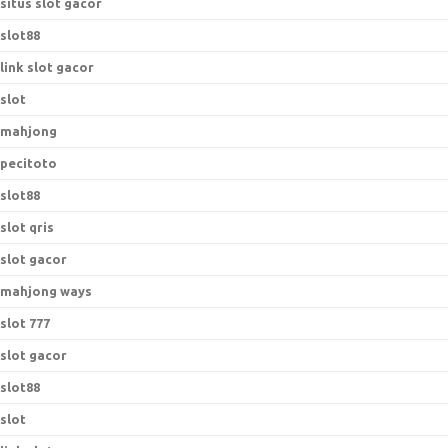
situs slot gacor
slot88
link slot gacor
slot
mahjong
pecitoto
slot88
slot qris
slot gacor
mahjong ways
slot 777
slot gacor
slot88
slot