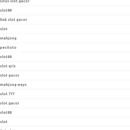
situs slot gacor
slot88
link slot gacor
slot
mahjong
pecitoto
slot88
slot qris
slot gacor
mahjong ways
slot 777
slot gacor
slot88
slot