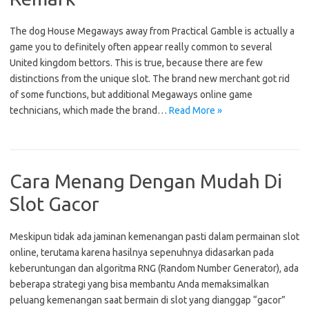
The dog House Megaways away from Practical Gamble is actually a
game you to definitely often appear really common to several
United kingdom bettors. This is true, because there are few
distinctions from the unique slot. The brand new merchant got rid
of some functions, but additional Megaways online game
technicians, which made the brand…
Read More »
Cara Menang Dengan Mudah Di
Slot Gacor
Meskipun tidak ada jaminan kemenangan pasti dalam permainan slot
online, terutama karena hasilnya sepenuhnya didasarkan pada
keberuntungan dan algoritma RNG (Random Number Generator), ada
beberapa strategi yang bisa membantu Anda memaksimalkan
peluang kemenangan saat bermain di slot yang dianggap “gacor”