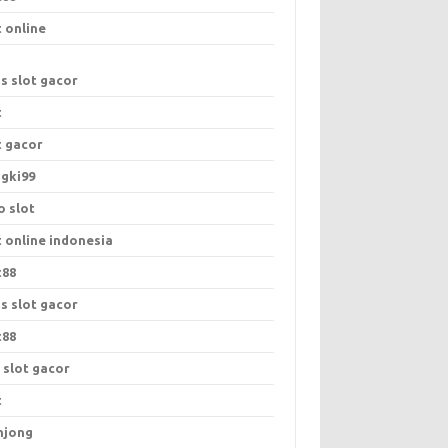
t online
us slot gacor
t
t gacor
gki99
o slot
t online indonesia
t88
us slot gacor
t88
k slot gacor
t
hjong