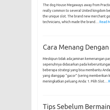
The dog House Megaways away from Practical
really common to several United kingdom bett
the unique slot. The brand new merchant go
technicians, which made the brand…
Read M
Cara Menang Dengan 
Meskipun tidak ada jaminan kemenangan past
sepenuhnya didasarkan pada keberuntungan
beberapa strategi yang bisa membantu And
yang dianggap “gacor” (sering memberikan 
meningkatkan peluang Anda: 1. Pilih Slot…
R
Tips Sebelum Bermain