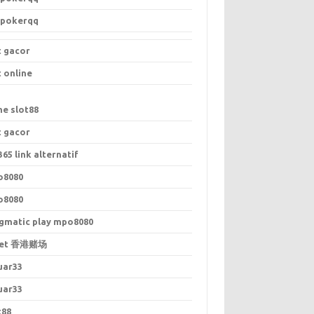
bpokerqq
t gacor
t online
e slot88
t gacor
365 link alternatif
o8080
o8080
gmatic play mpo8080
bet 香港赌场
uar33
uar33
t88