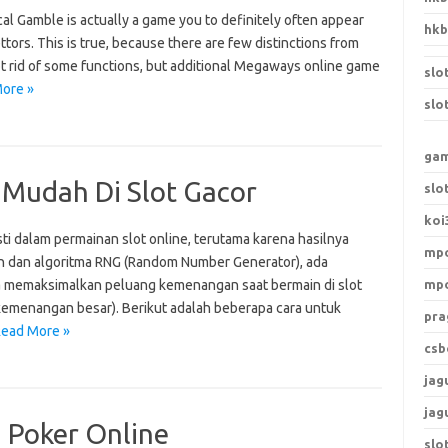
 Gamble is actually a game you to definitely often appear
hk
ors. This is true, because there are few distinctions from
t rid of some functions, but additional Megaways online game
slo
ore »
slo
gam
Mudah Di Slot Gacor
slo
koi
i dalam permainan slot online, terutama karena hasilnya
mp
 dan algoritma RNG (Random Number Generator), ada
a memaksimalkan peluang kemenangan saat bermain di slot
mp
kemenangan besar). Berikut adalah beberapa cara untuk
pra
ead More »
cs
jag
jag
 Poker Online
slo