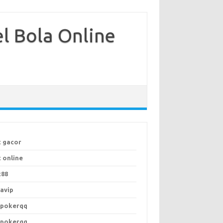
el Bola Online
t gacor
t online
t88
avip
bpokerqq
bpokerqq