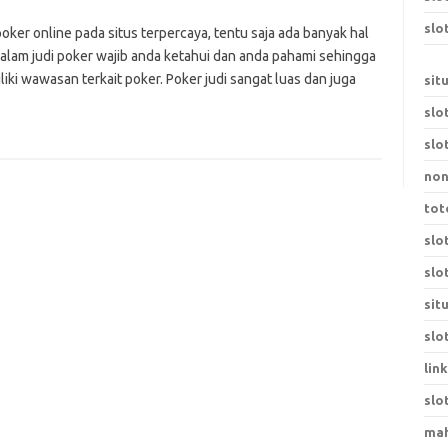
slo
ker online pada situs terpercaya, tentu saja ada banyak hal
 dalam judi poker wajib anda ketahui dan anda pahami sehingga
ki wawasan terkait poker. Poker judi sangat luas dan juga
sit
slo
slo
non
tot
slo
slo
sit
slo
lin
slo
ma