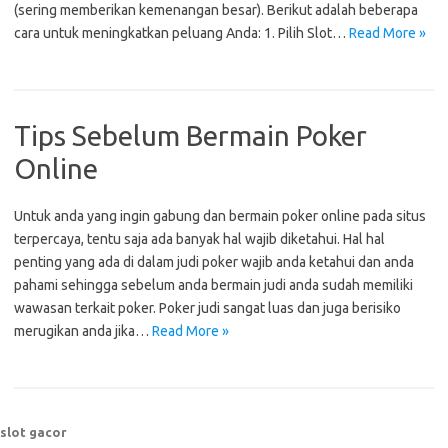
(sering memberikan kemenangan besar). Berikut adalah beberapa
cara untuk meningkatkan peluang Anda: 1. Pilih Slot…
Read More »
Tips Sebelum Bermain Poker
Online
Untuk anda yang ingin gabung dan bermain poker online pada situs
terpercaya, tentu saja ada banyak hal wajib diketahui. Hal hal
penting yang ada di dalam judi poker wajib anda ketahui dan anda
pahami sehingga sebelum anda bermain judi anda sudah memiliki
wawasan terkait poker. Poker judi sangat luas dan juga berisiko
merugikan anda jika…
Read More »
slot gacor