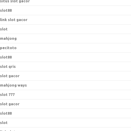
situs slot gacor
slot88
link slot gacor
slot
mahjong
pecitoto
slot88
slot qris
slot gacor
mahjong ways
slot 777
slot gacor
slot88
slot