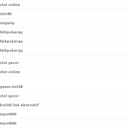
slot online
slot88
mejavip
hkbpokerqq
hkbpokerqq
hkbpokerqq
slot gacor
slot online
game slot88
slot gacor
koi365 link alternatif
mpo8080
mpo8080