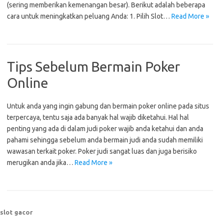
(sering memberikan kemenangan besar). Berikut adalah beberapa
cara untuk meningkatkan peluang Anda: 1. Pilih Slot…
Read More »
Tips Sebelum Bermain Poker
Online
Untuk anda yang ingin gabung dan bermain poker online pada situs
terpercaya, tentu saja ada banyak hal wajib diketahui. Hal hal
penting yang ada di dalam judi poker wajib anda ketahui dan anda
pahami sehingga sebelum anda bermain judi anda sudah memiliki
wawasan terkait poker. Poker judi sangat luas dan juga berisiko
merugikan anda jika…
Read More »
slot gacor