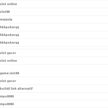
slot online
slot88
mejavip
hkbpokerqq
hkbpokerqq
hkbpokerqq
slot gacor
slot online
game slot88
slot gacor
koi365 link alternatif
mpo8080
mpo8080