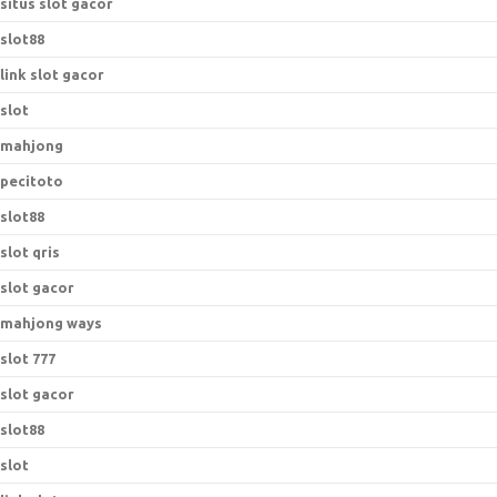
situs slot gacor
slot88
link slot gacor
slot
mahjong
pecitoto
slot88
slot qris
slot gacor
mahjong ways
slot 777
slot gacor
slot88
slot