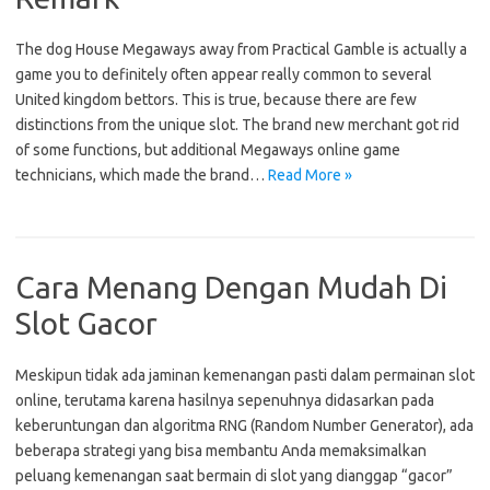
The dog House Megaways away from Practical Gamble is actually a
game you to definitely often appear really common to several
United kingdom bettors. This is true, because there are few
distinctions from the unique slot. The brand new merchant got rid
of some functions, but additional Megaways online game
technicians, which made the brand…
Read More »
Cara Menang Dengan Mudah Di
Slot Gacor
Meskipun tidak ada jaminan kemenangan pasti dalam permainan slot
online, terutama karena hasilnya sepenuhnya didasarkan pada
keberuntungan dan algoritma RNG (Random Number Generator), ada
beberapa strategi yang bisa membantu Anda memaksimalkan
peluang kemenangan saat bermain di slot yang dianggap “gacor”