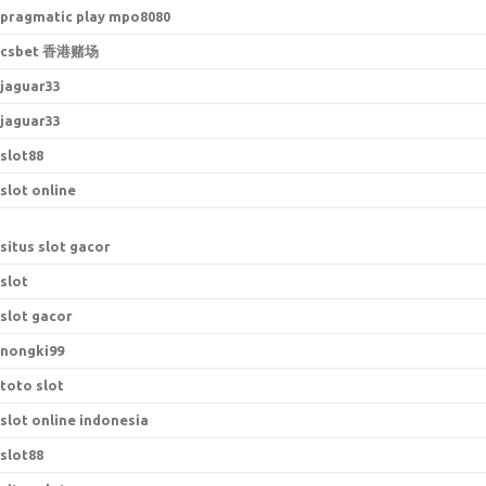
pragmatic play mpo8080
csbet 香港赌场
jaguar33
jaguar33
slot88
slot online
situs slot gacor
slot
slot gacor
nongki99
toto slot
slot online indonesia
slot88