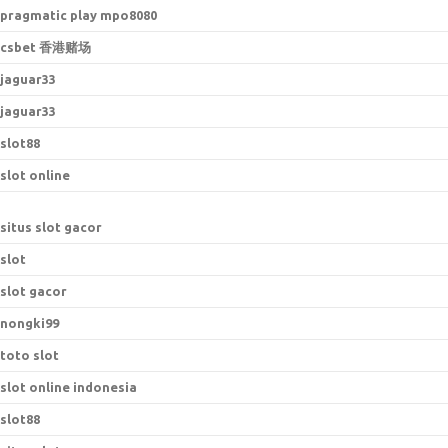
pragmatic play mpo8080
csbet 香港赌场
jaguar33
jaguar33
slot88
slot online
situs slot gacor
slot
slot gacor
nongki99
toto slot
slot online indonesia
slot88