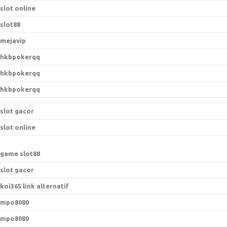
slot online
slot88
mejavip
hkbpokerqq
hkbpokerqq
hkbpokerqq
slot gacor
slot online
game slot88
slot gacor
koi365 link alternatif
mpo8080
mpo8080