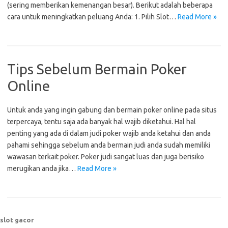
(sering memberikan kemenangan besar). Berikut adalah beberapa
cara untuk meningkatkan peluang Anda: 1. Pilih Slot…
Read More »
Tips Sebelum Bermain Poker
Online
Untuk anda yang ingin gabung dan bermain poker online pada situs
terpercaya, tentu saja ada banyak hal wajib diketahui. Hal hal
penting yang ada di dalam judi poker wajib anda ketahui dan anda
pahami sehingga sebelum anda bermain judi anda sudah memiliki
wawasan terkait poker. Poker judi sangat luas dan juga berisiko
merugikan anda jika…
Read More »
slot gacor