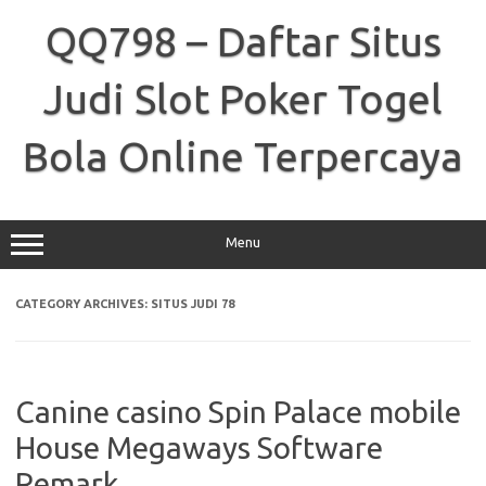
Skip
to
QQ798 – Daftar Situs
content
Judi Slot Poker Togel
Bola Online Terpercaya
Menu
CATEGORY ARCHIVES:
SITUS JUDI 78
Canine casino Spin Palace mobile
House Megaways Software
Remark