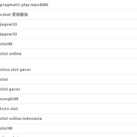
pragmatic play mpo8080
csbet 香港赌场
jaguar33
jaguar33
slot88
slot online
situs slot gacor
slot
slot gacor
nongki99
toto slot
slot online indonesia
slot88