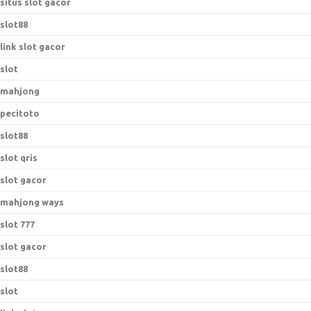
situs slot gacor
slot88
link slot gacor
slot
mahjong
pecitoto
slot88
slot qris
slot gacor
mahjong ways
slot 777
slot gacor
slot88
slot