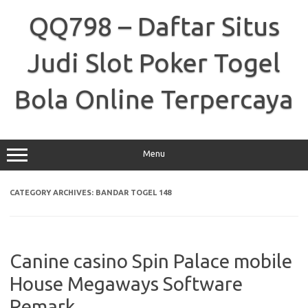
Skip
to
QQ798 – Daftar Situs
content
Judi Slot Poker Togel
Bola Online Terpercaya
Menu
CATEGORY ARCHIVES:
BANDAR TOGEL 148
Canine casino Spin Palace mobile
House Megaways Software
Remark