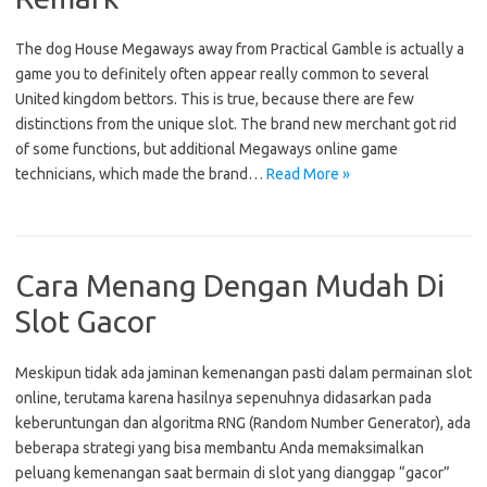
The dog House Megaways away from Practical Gamble is actually a
game you to definitely often appear really common to several
United kingdom bettors. This is true, because there are few
distinctions from the unique slot. The brand new merchant got rid
of some functions, but additional Megaways online game
technicians, which made the brand…
Read More »
Cara Menang Dengan Mudah Di
Slot Gacor
Meskipun tidak ada jaminan kemenangan pasti dalam permainan slot
online, terutama karena hasilnya sepenuhnya didasarkan pada
keberuntungan dan algoritma RNG (Random Number Generator), ada
beberapa strategi yang bisa membantu Anda memaksimalkan
peluang kemenangan saat bermain di slot yang dianggap “gacor”