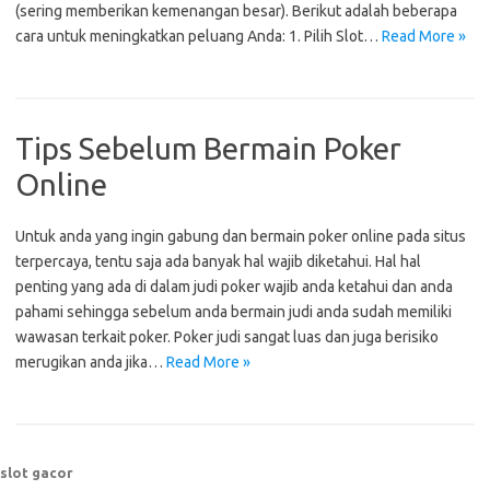
(sering memberikan kemenangan besar). Berikut adalah beberapa
cara untuk meningkatkan peluang Anda: 1. Pilih Slot…
Read More »
Tips Sebelum Bermain Poker
Online
Untuk anda yang ingin gabung dan bermain poker online pada situs
terpercaya, tentu saja ada banyak hal wajib diketahui. Hal hal
penting yang ada di dalam judi poker wajib anda ketahui dan anda
pahami sehingga sebelum anda bermain judi anda sudah memiliki
wawasan terkait poker. Poker judi sangat luas dan juga berisiko
merugikan anda jika…
Read More »
slot gacor