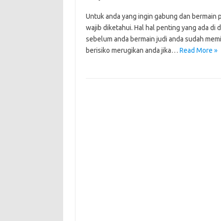
Untuk anda yang ingin gabung dan bermain po
wajib diketahui. Hal hal penting yang ada di
sebelum anda bermain judi anda sudah memili
berisiko merugikan anda jika…
Read More »