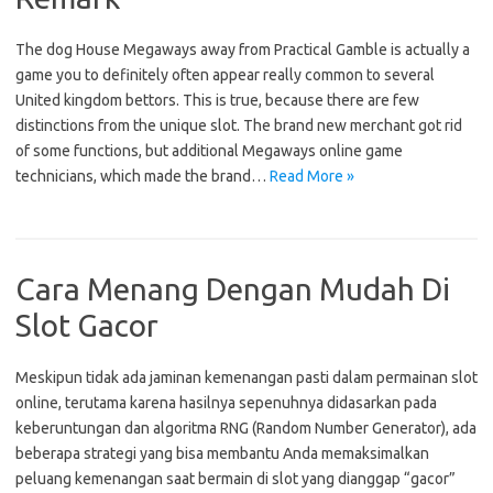
The dog House Megaways away from Practical Gamble is actually a
game you to definitely often appear really common to several
United kingdom bettors. This is true, because there are few
distinctions from the unique slot. The brand new merchant got rid
of some functions, but additional Megaways online game
technicians, which made the brand…
Read More »
Cara Menang Dengan Mudah Di
Slot Gacor
Meskipun tidak ada jaminan kemenangan pasti dalam permainan slot
online, terutama karena hasilnya sepenuhnya didasarkan pada
keberuntungan dan algoritma RNG (Random Number Generator), ada
beberapa strategi yang bisa membantu Anda memaksimalkan
peluang kemenangan saat bermain di slot yang dianggap “gacor”