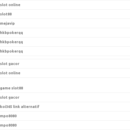
slot online
slot88
mejavip
hkbpokerqq
hkbpokerqq
hkbpokerqq
slot gacor
slot online
game slot88
slot gacor
koi365 link alternatif
mpo8080
mpo8080