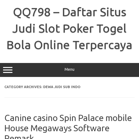
Skip
to
QQ798 – Daftar Situs
content
Judi Slot Poker Togel
Bola Online Terpercaya
Menu
CATEGORY ARCHIVES:
DEWA JUDI SUB INDO
Canine casino Spin Palace mobile
House Megaways Software
Remark