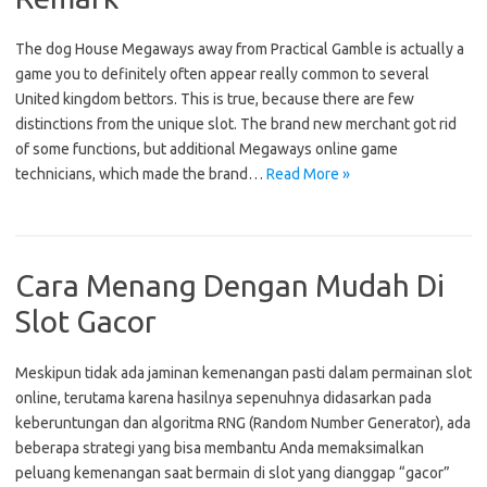
The dog House Megaways away from Practical Gamble is actually a
game you to definitely often appear really common to several
United kingdom bettors. This is true, because there are few
distinctions from the unique slot. The brand new merchant got rid
of some functions, but additional Megaways online game
technicians, which made the brand…
Read More »
Cara Menang Dengan Mudah Di
Slot Gacor
Meskipun tidak ada jaminan kemenangan pasti dalam permainan slot
online, terutama karena hasilnya sepenuhnya didasarkan pada
keberuntungan dan algoritma RNG (Random Number Generator), ada
beberapa strategi yang bisa membantu Anda memaksimalkan
peluang kemenangan saat bermain di slot yang dianggap “gacor”