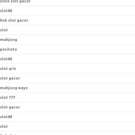
situs slot gacor
slot88
link slot gacor
slot
mahjong
pecitoto
slot88
slot qris
slot gacor
mahjong ways
slot 777
slot gacor
slot88
slot