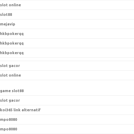
slot online
slot88
mejavip
hkbpokerqq
hkbpokerqq
hkbpokerqq
slot gacor
slot online
game slot88
slot gacor
koi365 link alternatif
mpo8080
mpo8080