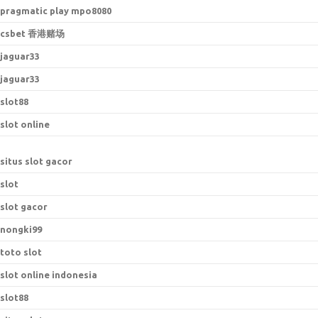
pragmatic play mpo8080
csbet 香港赌场
jaguar33
jaguar33
slot88
slot online
situs slot gacor
slot
slot gacor
nongki99
toto slot
slot online indonesia
slot88