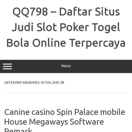
Skip
to
QQ798 – Daftar Situs
content
Judi Slot Poker Togel
Bola Online Terpercaya
Menu
CATEGORY ARCHIVES:
SITUS JUDI 28
Canine casino Spin Palace mobile
House Megaways Software
Remark