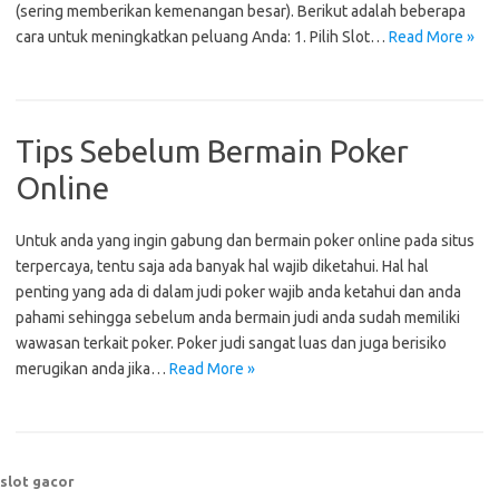
(sering memberikan kemenangan besar). Berikut adalah beberapa
cara untuk meningkatkan peluang Anda: 1. Pilih Slot…
Read More »
Tips Sebelum Bermain Poker
Online
Untuk anda yang ingin gabung dan bermain poker online pada situs
terpercaya, tentu saja ada banyak hal wajib diketahui. Hal hal
penting yang ada di dalam judi poker wajib anda ketahui dan anda
pahami sehingga sebelum anda bermain judi anda sudah memiliki
wawasan terkait poker. Poker judi sangat luas dan juga berisiko
merugikan anda jika…
Read More »
slot gacor