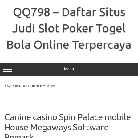
Skip
to
QQ798 – Daftar Situs
content
Judi Slot Poker Togel
Bola Online Terpercaya
Menu
TAG ARCHIVES:
JUDI BOLA 88
Canine casino Spin Palace mobile
House Megaways Software
Remark