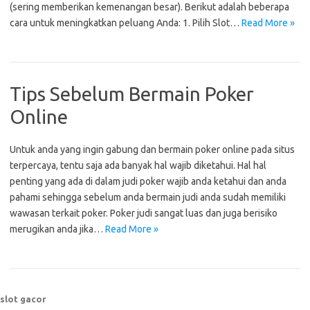
(sering memberikan kemenangan besar). Berikut adalah beberapa
cara untuk meningkatkan peluang Anda: 1. Pilih Slot…
Read More »
Tips Sebelum Bermain Poker
Online
Untuk anda yang ingin gabung dan bermain poker online pada situs
terpercaya, tentu saja ada banyak hal wajib diketahui. Hal hal
penting yang ada di dalam judi poker wajib anda ketahui dan anda
pahami sehingga sebelum anda bermain judi anda sudah memiliki
wawasan terkait poker. Poker judi sangat luas dan juga berisiko
merugikan anda jika…
Read More »
slot gacor