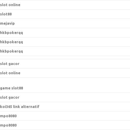
slot online
slot88
mejavip
hkbpokerqq
hkbpokerqq
hkbpokerqq
slot gacor
slot online
game slot88
slot gacor
koi365 link alternatif
mpo8080
mpo8080