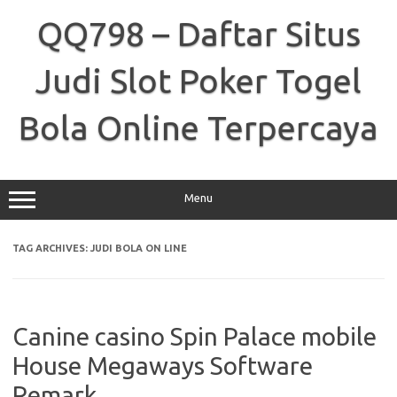
Skip
to
QQ798 – Daftar Situs
content
Judi Slot Poker Togel
Bola Online Terpercaya
Menu
TAG ARCHIVES:
JUDI BOLA ON LINE
Canine casino Spin Palace mobile
House Megaways Software
Remark