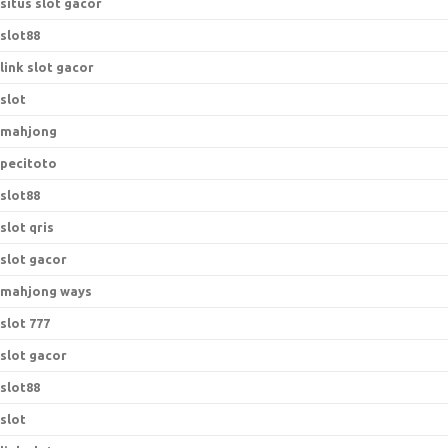
situs slot gacor
slot88
link slot gacor
slot
mahjong
pecitoto
slot88
slot qris
slot gacor
mahjong ways
slot 777
slot gacor
slot88
slot