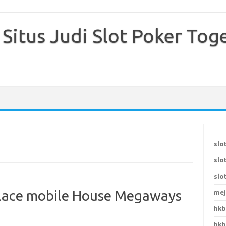
Situs Judi Slot Poker Tog
slo
slo
slo
alace mobile House Megaways
mej
hk
hk