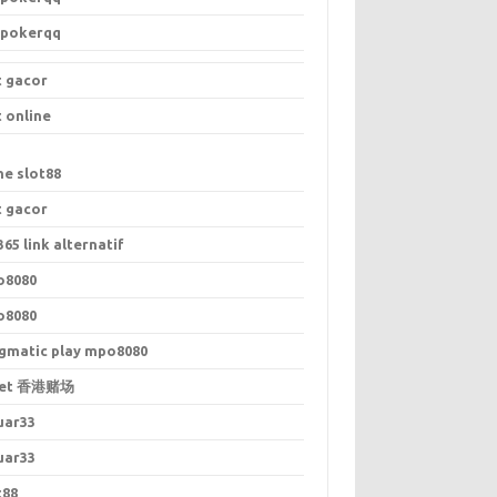
bpokerqq
t gacor
t online
e slot88
t gacor
365 link alternatif
o8080
o8080
gmatic play mpo8080
bet 香港赌场
uar33
uar33
t88