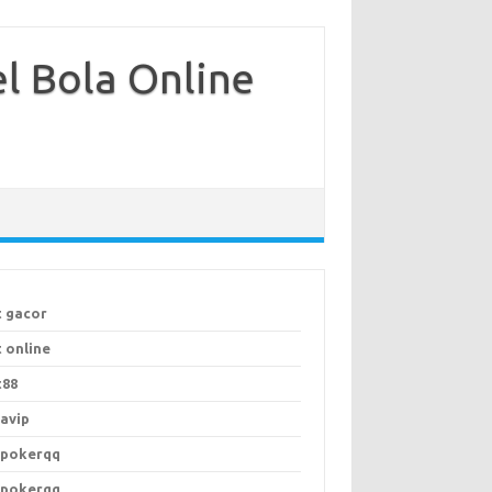
el Bola Online
t gacor
t online
t88
avip
bpokerqq
bpokerqq