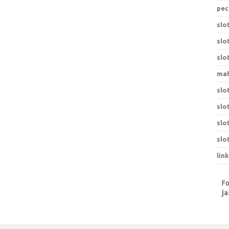
pec
slo
slo
slo
mah
slo
slo
slo
slo
lin
Fo
ja