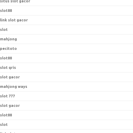
situs slot gacor
slot88
link slot gacor
slot
mahjong
pecitoto
slot88
slot qris
slot gacor
mahjong ways
slot 777
slot gacor
slot88
slot