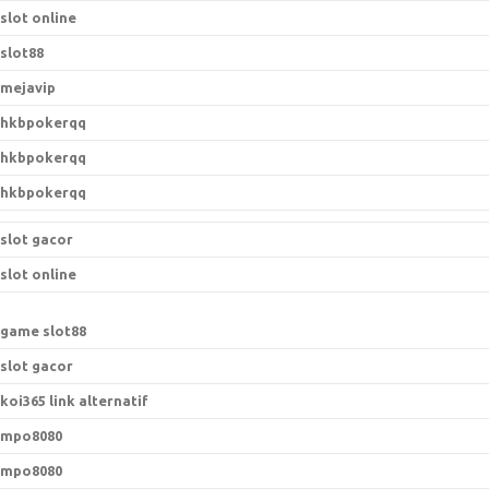
slot online
slot88
mejavip
hkbpokerqq
hkbpokerqq
hkbpokerqq
slot gacor
slot online
game slot88
slot gacor
koi365 link alternatif
mpo8080
mpo8080