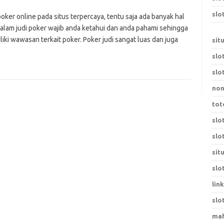
slo
ker online pada situs terpercaya, tentu saja ada banyak hal
 dalam judi poker wajib anda ketahui dan anda pahami sehingga
ki wawasan terkait poker. Poker judi sangat luas dan juga
sit
slo
slo
non
tot
slo
slo
sit
slo
lin
slo
ma