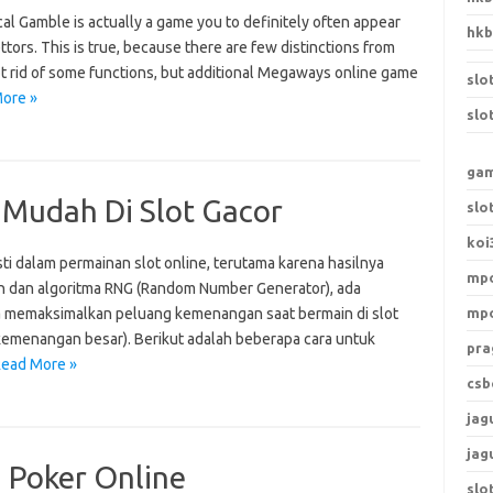
 Gamble is actually a game you to definitely often appear
hk
ors. This is true, because there are few distinctions from
t rid of some functions, but additional Megaways online game
slo
ore »
slo
gam
Mudah Di Slot Gacor
slo
koi
i dalam permainan slot online, terutama karena hasilnya
mp
 dan algoritma RNG (Random Number Generator), ada
a memaksimalkan peluang kemenangan saat bermain di slot
mp
kemenangan besar). Berikut adalah beberapa cara untuk
pra
ead More »
cs
jag
jag
 Poker Online
slo