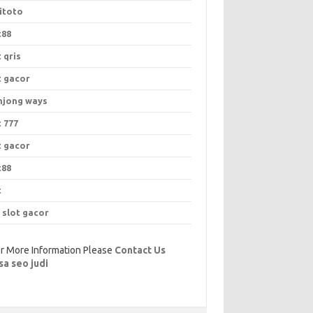
itoto
t88
t qris
t gacor
jong ways
t 777
t gacor
t88
t
k slot gacor
r More Information Please
Contact Us
sa seo judi