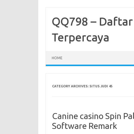
Skip
to
content
QQ798 – Daftar 
Terpercaya
HOME
CATEGORY ARCHIVES:
SITUS JUDI 45
Canine casino Spin P
Software Remark