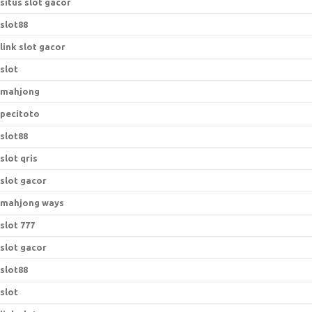
situs slot gacor
slot88
link slot gacor
slot
mahjong
pecitoto
slot88
slot qris
slot gacor
mahjong ways
slot 777
slot gacor
slot88
slot