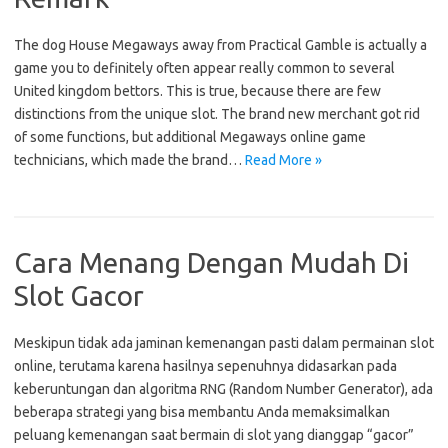
The dog House Megaways away from Practical Gamble is actually a
game you to definitely often appear really common to several
United kingdom bettors. This is true, because there are few
distinctions from the unique slot. The brand new merchant got rid
of some functions, but additional Megaways online game
technicians, which made the brand…
Read More »
Cara Menang Dengan Mudah Di
Slot Gacor
Meskipun tidak ada jaminan kemenangan pasti dalam permainan slot
online, terutama karena hasilnya sepenuhnya didasarkan pada
keberuntungan dan algoritma RNG (Random Number Generator), ada
beberapa strategi yang bisa membantu Anda memaksimalkan
peluang kemenangan saat bermain di slot yang dianggap “gacor”