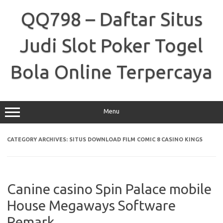
Skip
to
QQ798 – Daftar Situs
content
Judi Slot Poker Togel
Bola Online Terpercaya
Menu
CATEGORY ARCHIVES:
SITUS DOWNLOAD FILM COMIC 8 CASINO KINGS
Canine casino Spin Palace mobile
House Megaways Software
Remark