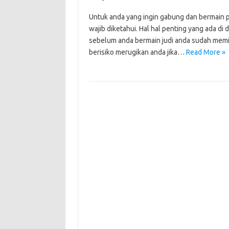
Untuk anda yang ingin gabung dan bermain po
wajib diketahui. Hal hal penting yang ada di
sebelum anda bermain judi anda sudah memili
berisiko merugikan anda jika…
Read More »