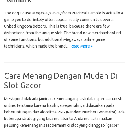
The dog House Megaways away from Practical Gamble is actually a
game you to definitely often appear really common to several
United kingdom bettors. This is true, because there are few
distinctions from the unique slot. The brand new merchant got rid
of some functions, but additional Megaways online game
technicians, which made the brand…
Read More »
Cara Menang Dengan Mudah Di
Slot Gacor
Meskipun tidak ada jaminan kemenangan pasti dalam permainan slot
online, terutama karena hasilnya sepenuhnya didasarkan pada
keberuntungan dan algoritma RNG (Random Number Generator), ada
beberapa strategi yang bisa membantu Anda memaksimalkan
peluang kemenangan saat bermain di slot yang dianggap “gacor”