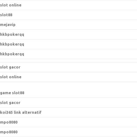
slot online
slot88
mejavip
hkbpokerqq
hkbpokerqq
hkbpokerqq
slot gacor
slot online
game slot88
slot gacor
koi365 link alternatif
mpo8080
mpo8080