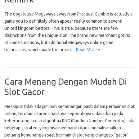
The dog House Megaways away from Practical Gamble is actually a
game you to definitely often appear really common to several
United kingdom bettors. This is true, because there are few
distinctions from the unique slot. The brand new merchant got rid
of some functions, but additional Megaways online game
technicians, which made the brand…
Read More »
Cara Menang Dengan Mudah Di
Slot Gacor
Meskipun tidak ada jaminan kemenangan pasti dalam permainan slot
online, terutama karena hasilnya sepenuhnya didasarkan pada
keberuntungan dan algoritma RNG (Random Number Generator), ada
beberapa strategi yang bisa membantu Anda memaksimalkan
peluang kemenangan saat bermain di slot yang dianggap “gacor”