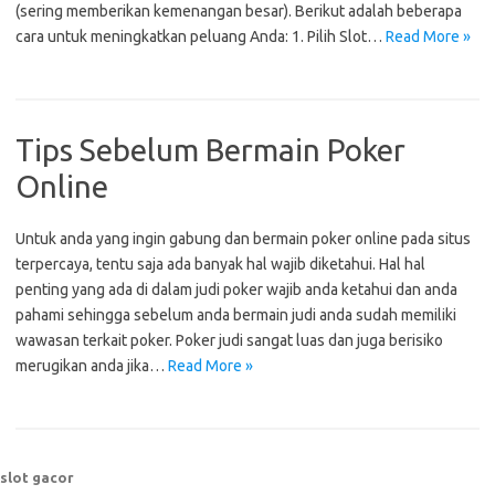
(sering memberikan kemenangan besar). Berikut adalah beberapa
cara untuk meningkatkan peluang Anda: 1. Pilih Slot…
Read More »
Tips Sebelum Bermain Poker
Online
Untuk anda yang ingin gabung dan bermain poker online pada situs
terpercaya, tentu saja ada banyak hal wajib diketahui. Hal hal
penting yang ada di dalam judi poker wajib anda ketahui dan anda
pahami sehingga sebelum anda bermain judi anda sudah memiliki
wawasan terkait poker. Poker judi sangat luas dan juga berisiko
merugikan anda jika…
Read More »
slot gacor