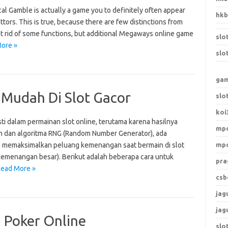
 Gamble is actually a game you to definitely often appear
hk
ors. This is true, because there are few distinctions from
t rid of some functions, but additional Megaways online game
slo
ore »
slo
gam
Mudah Di Slot Gacor
slo
koi
i dalam permainan slot online, terutama karena hasilnya
mp
 dan algoritma RNG (Random Number Generator), ada
a memaksimalkan peluang kemenangan saat bermain di slot
mp
kemenangan besar). Berikut adalah beberapa cara untuk
pra
ead More »
cs
jag
jag
 Poker Online
slo