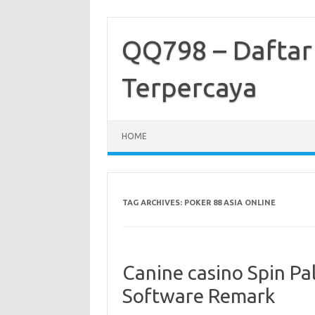
Skip
to
content
QQ798 – Daftar 
Terpercaya
HOME
TAG ARCHIVES:
POKER 88 ASIA ONLINE
Canine casino Spin P
Software Remark