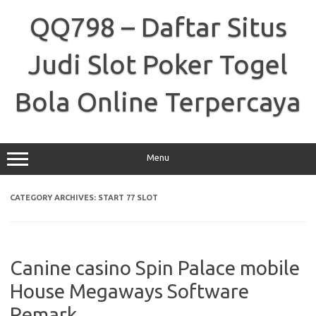
Skip
to
QQ798 – Daftar Situs
content
Judi Slot Poker Togel
Bola Online Terpercaya
Menu
CATEGORY ARCHIVES:
START 77 SLOT
Canine casino Spin Palace mobile
House Megaways Software
Remark