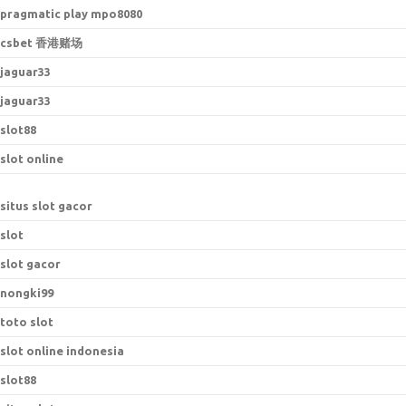
pragmatic play mpo8080
csbet 香港赌场
jaguar33
jaguar33
slot88
slot online
situs slot gacor
slot
slot gacor
nongki99
toto slot
slot online indonesia
slot88