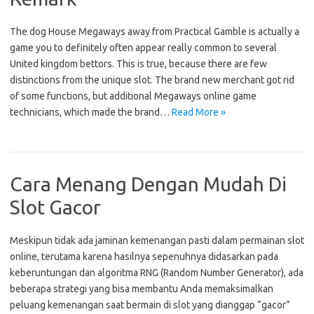
The dog House Megaways away from Practical Gamble is actually a
game you to definitely often appear really common to several
United kingdom bettors. This is true, because there are few
distinctions from the unique slot. The brand new merchant got rid
of some functions, but additional Megaways online game
technicians, which made the brand…
Read More »
Cara Menang Dengan Mudah Di
Slot Gacor
Meskipun tidak ada jaminan kemenangan pasti dalam permainan slot
online, terutama karena hasilnya sepenuhnya didasarkan pada
keberuntungan dan algoritma RNG (Random Number Generator), ada
beberapa strategi yang bisa membantu Anda memaksimalkan
peluang kemenangan saat bermain di slot yang dianggap “gacor”