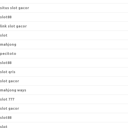
situs slot gacor
slot88
link slot gacor
slot
mahjong
pecitoto
slot88
slot qris
slot gacor
mahjong ways
slot 777
slot gacor
slot88
slot