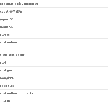
pragmatic play mpo8080
csbet 香港赌场
jaguar33
jaguar33
slot88
slot online
situs slot gacor
slot
slot gacor
nongki99
toto slot
slot online indonesia
slot88