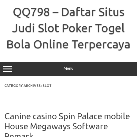
Skip
to
QQ798 – Daftar Situs
content
Judi Slot Poker Togel
Bola Online Terpercaya
Menu
CATEGORY ARCHIVES:
SLOT
Canine casino Spin Palace mobile
House Megaways Software
Remark