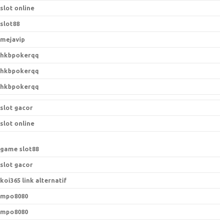
slot online
slot88
mejavip
hkbpokerqq
hkbpokerqq
hkbpokerqq
slot gacor
slot online
game slot88
slot gacor
koi365 link alternatif
mpo8080
mpo8080