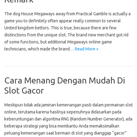
The dog House Megaways away from Practical Gamble is actually a
game you to definitely often appear really common to several
United kingdom bettors. This is true, because there are few
distinctions from the unique slot. The brand new merchant got rid
of some functions, but additional Megaways online game
technicians, which made the brand…
Read More »
Cara Menang Dengan Mudah Di
Slot Gacor
Meskipun tidak ada jaminan kemenangan pasti dalam permainan slot
online, terutama karena hasilnya sepenuhnya didasarkan pada
keberuntungan dan algoritma RNG (Random Number Generator), ada
beberapa strategi yang bisa membantu Anda memaksimalkan
peluang kemenangan saat bermain di slot yang dianggap “gacor”