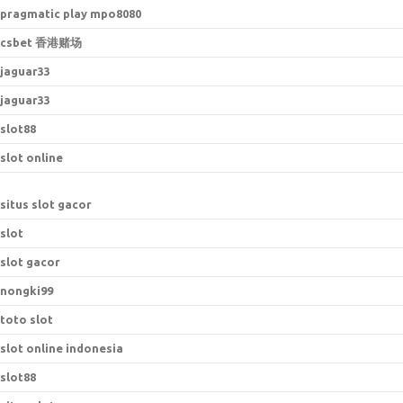
pragmatic play mpo8080
csbet 香港赌场
jaguar33
jaguar33
slot88
slot online
situs slot gacor
slot
slot gacor
nongki99
toto slot
slot online indonesia
slot88