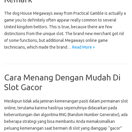
The dog House Megaways away from Practical Gamble is actually a
game you to definitely often appear really common to several
United kingdom bettors. This is true, because there are few
distinctions from the unique slot. The brand new merchant got rid
of some functions, but additional Megaways online game
technicians, which made the brand…
Read More »
Cara Menang Dengan Mudah Di
Slot Gacor
Meskipun tidak ada jaminan kemenangan pasti dalam permainan slot
online, terutama karena hasilnya sepenuhnya didasarkan pada
keberuntungan dan algoritma RNG (Random Number Generator), ada
beberapa strategi yang bisa membantu Anda memaksimalkan
peluang kemenangan saat bermain di slot yang dianggap “gacor”