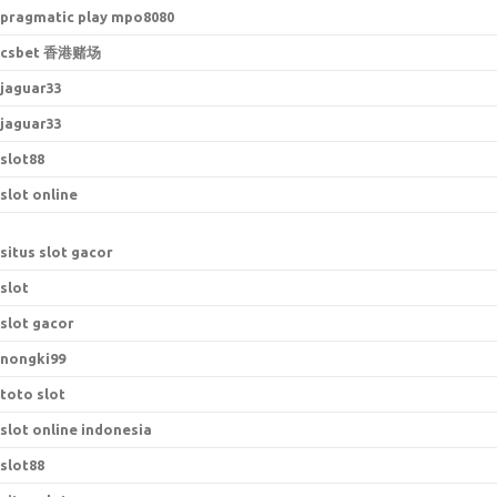
pragmatic play mpo8080
csbet 香港赌场
jaguar33
jaguar33
slot88
slot online
situs slot gacor
slot
slot gacor
nongki99
toto slot
slot online indonesia
slot88