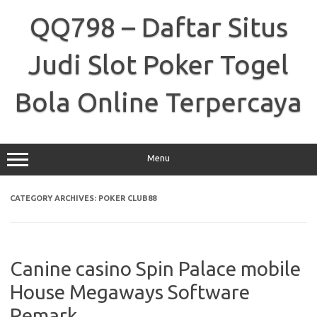
Skip
to
QQ798 – Daftar Situs
content
Judi Slot Poker Togel
Bola Online Terpercaya
Menu
CATEGORY ARCHIVES:
POKER CLUB88
Canine casino Spin Palace mobile
House Megaways Software
Remark