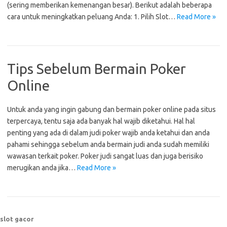
(sering memberikan kemenangan besar). Berikut adalah beberapa
cara untuk meningkatkan peluang Anda: 1. Pilih Slot…
Read More »
Tips Sebelum Bermain Poker
Online
Untuk anda yang ingin gabung dan bermain poker online pada situs
terpercaya, tentu saja ada banyak hal wajib diketahui. Hal hal
penting yang ada di dalam judi poker wajib anda ketahui dan anda
pahami sehingga sebelum anda bermain judi anda sudah memiliki
wawasan terkait poker. Poker judi sangat luas dan juga berisiko
merugikan anda jika…
Read More »
slot gacor