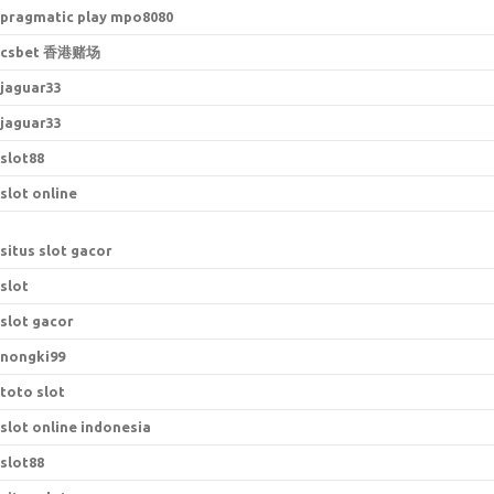
pragmatic play mpo8080
csbet 香港赌场
jaguar33
jaguar33
slot88
slot online
situs slot gacor
slot
slot gacor
nongki99
toto slot
slot online indonesia
slot88