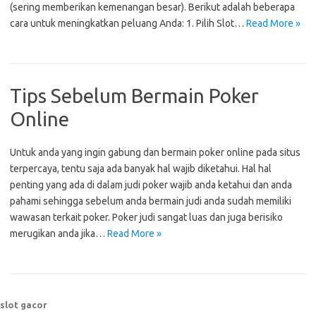
(sering memberikan kemenangan besar). Berikut adalah beberapa
cara untuk meningkatkan peluang Anda: 1. Pilih Slot…
Read More »
Tips Sebelum Bermain Poker
Online
Untuk anda yang ingin gabung dan bermain poker online pada situs
terpercaya, tentu saja ada banyak hal wajib diketahui. Hal hal
penting yang ada di dalam judi poker wajib anda ketahui dan anda
pahami sehingga sebelum anda bermain judi anda sudah memiliki
wawasan terkait poker. Poker judi sangat luas dan juga berisiko
merugikan anda jika…
Read More »
slot gacor