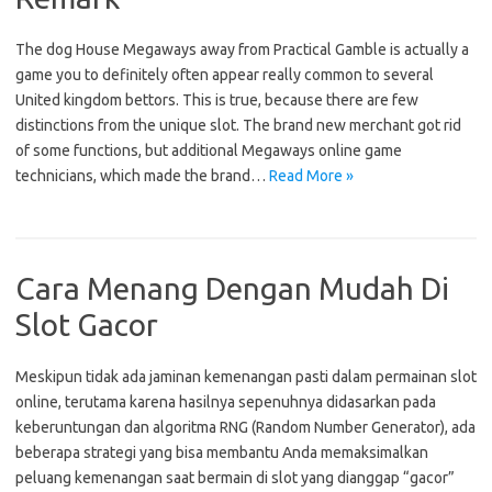
The dog House Megaways away from Practical Gamble is actually a
game you to definitely often appear really common to several
United kingdom bettors. This is true, because there are few
distinctions from the unique slot. The brand new merchant got rid
of some functions, but additional Megaways online game
technicians, which made the brand…
Read More »
Cara Menang Dengan Mudah Di
Slot Gacor
Meskipun tidak ada jaminan kemenangan pasti dalam permainan slot
online, terutama karena hasilnya sepenuhnya didasarkan pada
keberuntungan dan algoritma RNG (Random Number Generator), ada
beberapa strategi yang bisa membantu Anda memaksimalkan
peluang kemenangan saat bermain di slot yang dianggap “gacor”