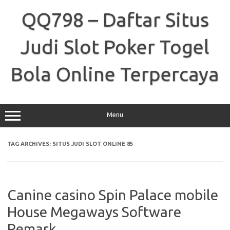
Skip
to
QQ798 – Daftar Situs
content
Judi Slot Poker Togel
Bola Online Terpercaya
Menu
TAG ARCHIVES:
SITUS JUDI SLOT ONLINE 85
Canine casino Spin Palace mobile
House Megaways Software
Remark