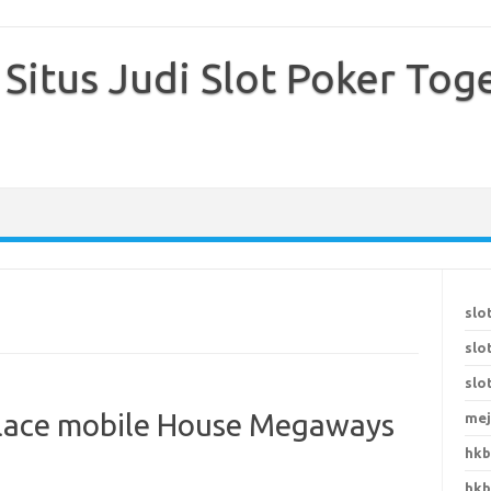
Situs Judi Slot Poker Tog
slo
slo
slo
alace mobile House Megaways
mej
hk
hk