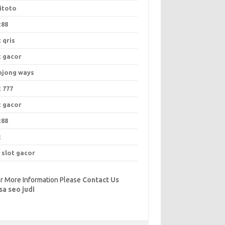
itoto
t88
t qris
t gacor
jong ways
t 777
t gacor
t88
t
k slot gacor
r More Information Please
Contact Us
sa seo judi