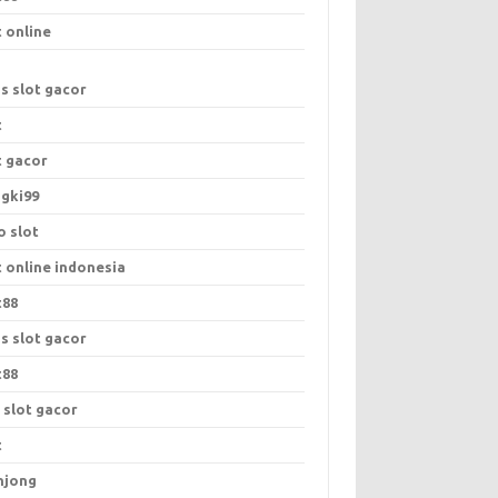
t online
us slot gacor
t
t gacor
gki99
o slot
t online indonesia
t88
us slot gacor
t88
k slot gacor
t
hjong