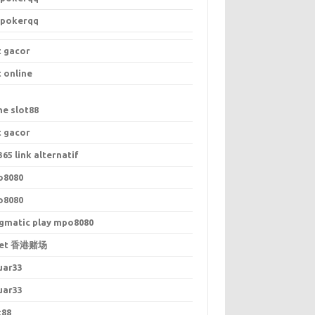
bpokerqq
t gacor
t online
e slot88
t gacor
365 link alternatif
o8080
o8080
gmatic play mpo8080
bet 香港赌场
uar33
uar33
t88