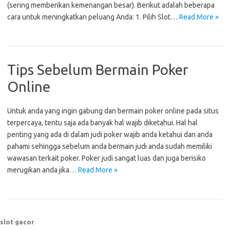
(sering memberikan kemenangan besar). Berikut adalah beberapa
cara untuk meningkatkan peluang Anda: 1. Pilih Slot…
Read More »
Tips Sebelum Bermain Poker
Online
Untuk anda yang ingin gabung dan bermain poker online pada situs
terpercaya, tentu saja ada banyak hal wajib diketahui. Hal hal
penting yang ada di dalam judi poker wajib anda ketahui dan anda
pahami sehingga sebelum anda bermain judi anda sudah memiliki
wawasan terkait poker. Poker judi sangat luas dan juga berisiko
merugikan anda jika…
Read More »
slot gacor