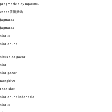
pragmatic play mpo8080
csbet 香港赌场
jaguar33
jaguar33
slot88
slot online
situs slot gacor
slot
slot gacor
nongki99
toto slot
slot online indonesia
slot88