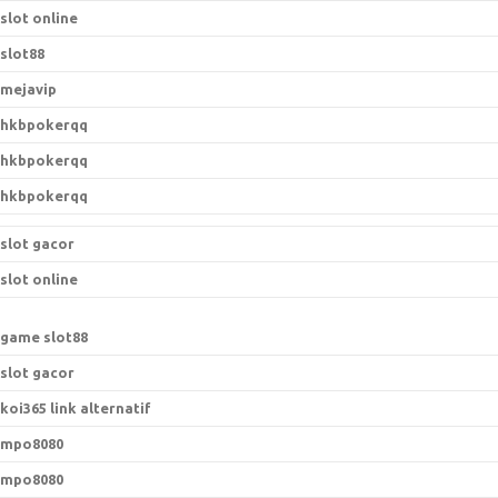
slot online
slot88
mejavip
hkbpokerqq
hkbpokerqq
hkbpokerqq
slot gacor
slot online
game slot88
slot gacor
koi365 link alternatif
mpo8080
mpo8080